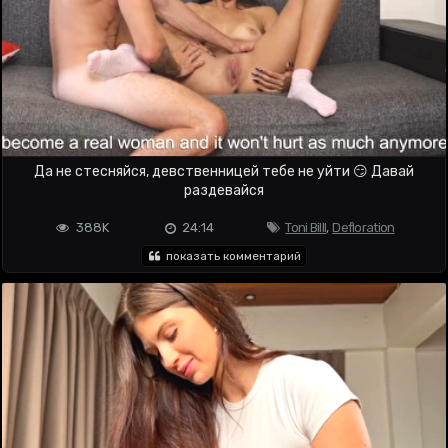
Да не стесняйся, девственницей тебе не уйти 😏 Давай
раздевайся
388K
24:14
Toni Billl
,
Defloration
показать комментарий