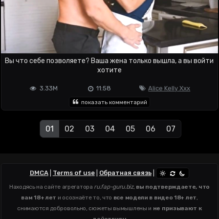
Вы что себе позволяете? Ваша жена только вышла, а вы войти
хотите
3.33M
11:58
Alice Kelly Xxx
показать комментарий
01
02
03
04
05
06
07
DMCA
|
Terms of use
|
Обратная связь
|
Находясь на сайте агрегатора
ru.fap-guru.biz
,
вы подтверждаете, что
вам 18+ лет
и осознаёте то, что
все модели в видео 18+ лет
,
снимаются добровольно, сюжеты вымышлены и
не призывают к