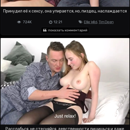
Принудил её к сексу, она упирается, но, пиздец, наслаждается
724K
12:21
Ellie Wild
,
Tim Deen
показать комментарий
Расслабься, не стесняйся, девственности лишишься и даже