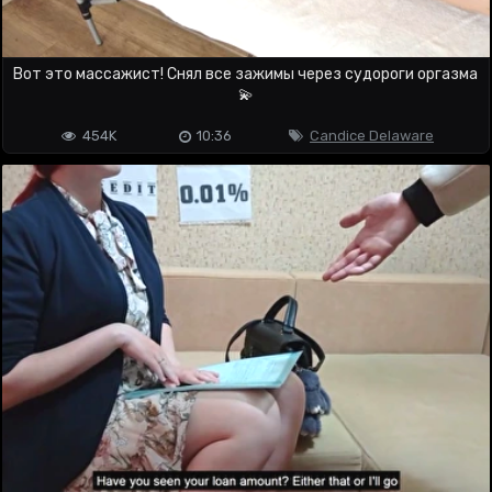
Вот это массажист! Снял все зажимы через судороги оргазма
💫
454K
10:36
Candice Delaware