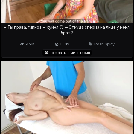
— Ты права, гипноз — хуйня 😏 — Откуда сперма на лице у меня,
брат?
431K
15:02
Posh Spicy
показать комментарий