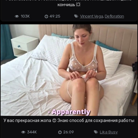
кончишь 💥
103K
49:25
Vincent Vega
,
Defloration
У вас прекрасная жопа 😍 Знаю способ для сохранения работы
344K
26:09
Lika Busy