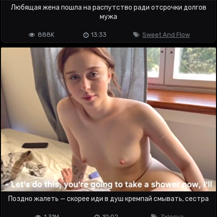
Любящая жена пошла на распутство ради отсрочки долгов
мужа
888K
13:33
Sweet And Flow
Поздно жалеть — скорее иди в душ кремпай смывать, сестра
1.31M
10:02
Zxlecya