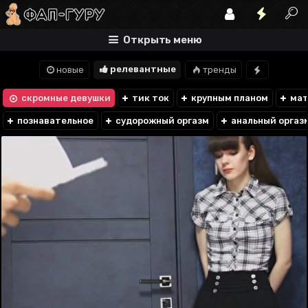
Открыть меню
релевантные
новые
тренды
скромные девушки
тик ток
крупным планом
мат
познавательное
судорожный оргазм
анальный оргаз