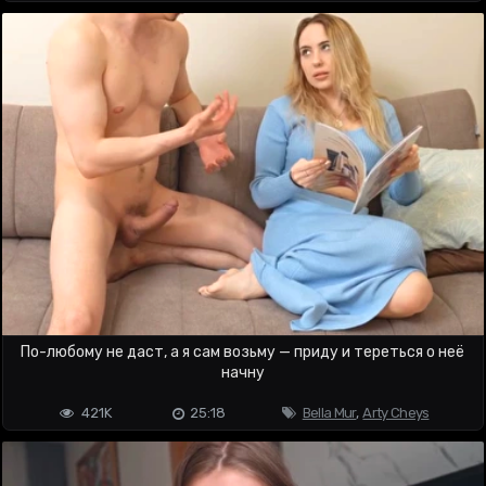
По-любому не даст, а я сам возьму — приду и тереться о неё
начну
421K
25:18
Bella Mur
,
Arty Cheys