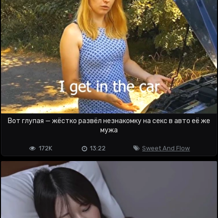
Вот глупая — жёстко развёл незнакомку на секс в авто её же
мужа
172K
13:22
Sweet And Flow