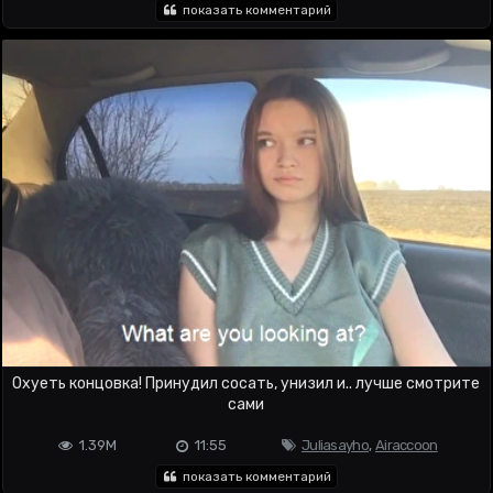
показать комментарий
Охуеть концовка! Принудил сосать, унизил и.. лучше смотрите
сами
1.39M
11:55
Juliasayho
,
Airaccoon
показать комментарий