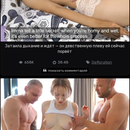
Затаила дыхание и ждёт — он девственную плеву ей сейчас
порвёт
658K
38:48
Defloration
показать комментарий