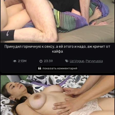
Принудил горничную к сексу, а ей этого и надо, аж кричит от
кайфа
2.13M
23:39
Lizi Vogue
,
Pervyrussia
показать комментарий