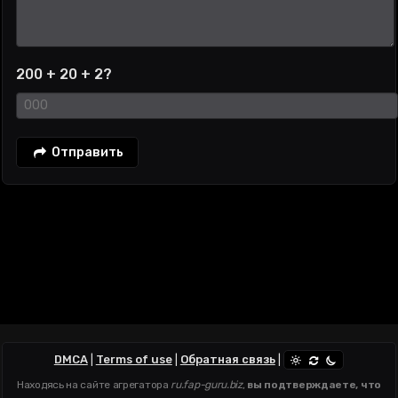
200 + 20 + 2?
Отправить
DMCA
|
Terms of use
|
Обратная связь
|
Находясь на сайте агрегатора
ru.fap-guru.biz
,
вы подтверждаете, что