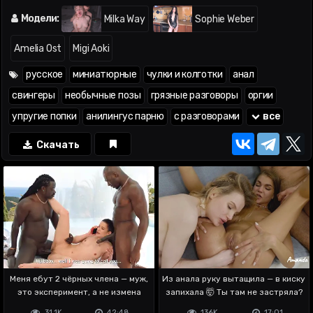
заглатывает —
02:39
,
03:41
,
05:23
; необычная поза —
06:39
;
анал —
06:39
; куни —
06:43
; чередует попку и рот —
06:53
,
Модели:
Milka Way
Sophie Weber
08:31
,
10:10
,
12:26
,
17:23
; раком —
07:53
; анальный гейп —
09:57
,
11:14
,
12:47
,
14:34
,
15:12
,
16:46
,
18:35
Amelia Ost
Migi Aoki
русское
миниатюрные
чулки и колготки
анал
свингеры
необычные позы
грязные разговоры
оргии
упругие попки
анилингус парню
с разговорами
все
Скачать
Меня ебут 2 чёрных члена — муж,
Из анала руку вытащила — в киску
это эксперимент, а не измена
запихала 🤯 Ты там не застряла?
31.1K
42:48
136K
17:01