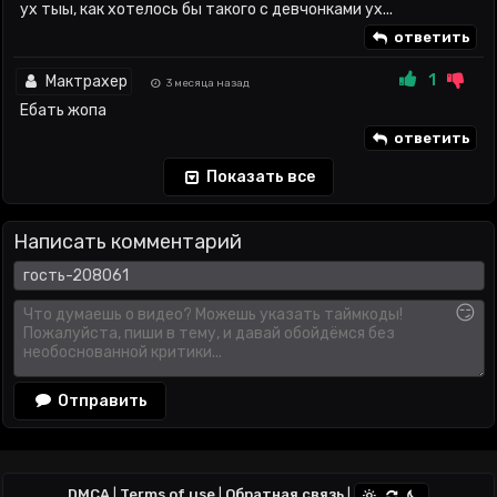
ух тыы, как хотелось бы такого с девчонками ух...
ответить
1
Мактрахер
3 месяца назад
Ебать жопа
ответить
Показать все
Написать комментарий
😏
Отправить
DMCA
|
Terms of use
|
Обратная связь
|