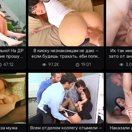
льно! На ДР
В киску незнакомцам не даю —
Их так мн
ие прошу у
если будешь трахать, еби попку
зато от ан
🍑
47:12
97.2K
19:01
3.0
 за мужа
Всем отделом коллегу отымели —
Наказали 