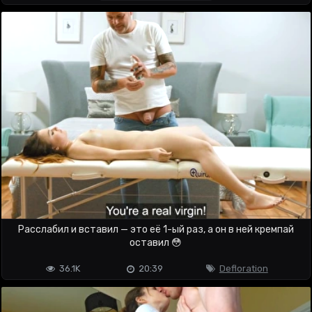
Расслабил и вставил — это её 1-ый раз, а он в ней кремпай
оставил 😳
36.1K
20:39
Defloration