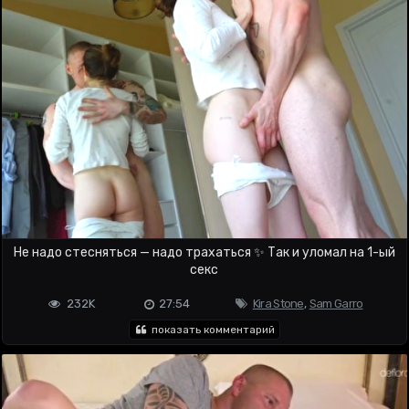
Не надо стесняться — надо трахаться ✨ Так и уломал на 1-ый
секс
232K
27:54
Kira Stone
,
Sam Garro
показать комментарий