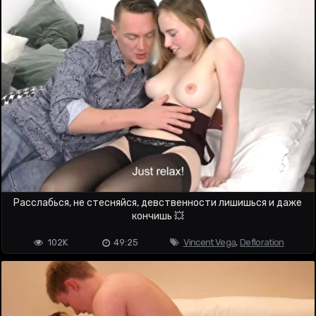
Расслабься, не стесняйся, девственности лишишься и даже
кончишь 💥
102K
49:25
Vincent Vega
,
Defloration