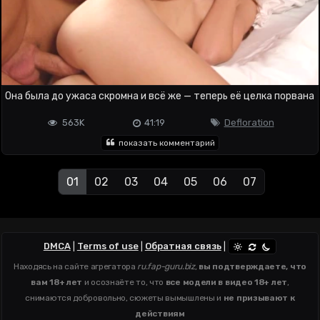
Она была до ужаса скромна и всё же — теперь её целка порвана
563K
41:19
Defloration
показать комментарий
01
02
03
04
05
06
07
DMCA
|
Terms of use
|
Обратная связь
|
Находясь на сайте агрегатора
ru.fap-guru.biz
,
вы подтверждаете, что
вам 18+ лет
и осознаёте то, что
все модели в видео 18+ лет
,
снимаются добровольно, сюжеты вымышлены и
не призывают к
действиям