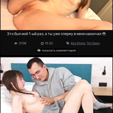
Это был мой 1-ый раз, а ты уже сперму в меня накончал 😳
370K
13:32
Kira Stone
,
Tim Deen
показать комментарий