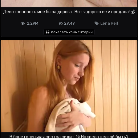
Девственность мне была дорога.. Вот я дорого её и продала! 💰
2.29M
29:49
Lena Reif
показать комментарий
В бане голенькая сестра сидит 😏 Надоело целкой быть?