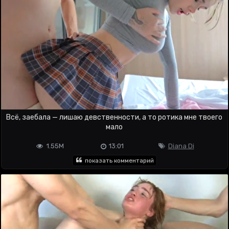
Всё, заебала — лишаю девственности, а то ротика мне твоего
мало
1.55M
13:01
Diana Di
показать комментарий