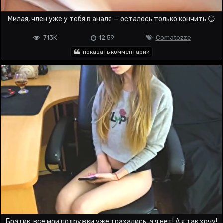
Милая, член уже у тебя в анале — осталось только кончить 😏
713K
12:59
Comatozze
показать комментарий
Братик, все мои подружки уже трахались, а я нет! А я так хочу!