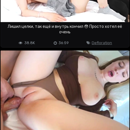
Лишил целки, так ещё и внутрь кончил 😳 Просто хотел её
очень
38.8K
36:59
Defloration