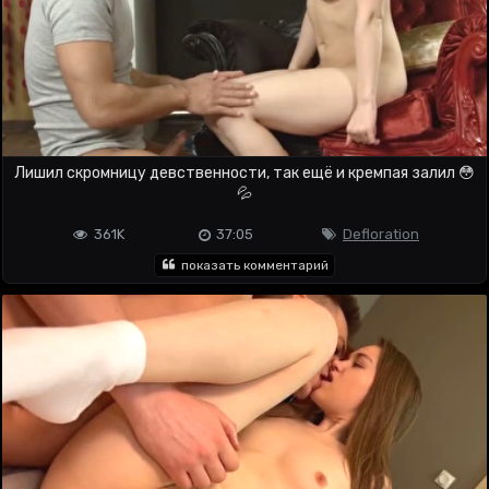
Лишил скромницу девственности, так ещё и кремпая залил 😳
💦
361K
37:05
Defloration
показать комментарий