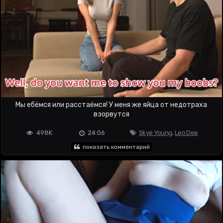
Мы ебёмся или расстаёмся! У меня же яйца от недотраха
взорвутся
498K
24:06
Skye Young
,
Leo Dee
показать комментарий