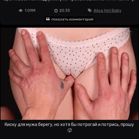
1.09M
20:35
Alisa Hot Baby
показать комментарий
Киску для мужа берегу, но хотя бы потрогай и потрись, прошу
🥵