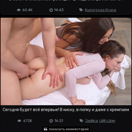
60.4K
14:43
Kuporovaa Krupa
Сегодня будет всё впервые! В киску, в попку и даже с кремпаем
672K
16:21
Jadilica
,
Lilith Liber
показать комментарий