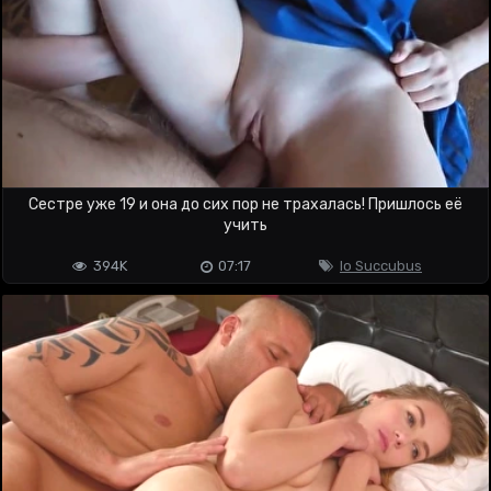
Сестре уже 19 и она до сих пор не трахалась! Пришлось её
учить
394K
07:17
Io Succubus