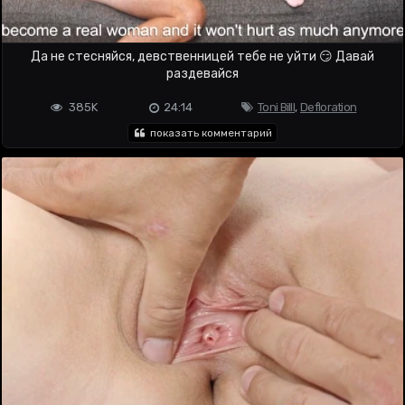
Да не стесняйся, девственницей тебе не уйти 😏 Давай
раздевайся
385K
24:14
Toni Billl
,
Defloration
показать комментарий