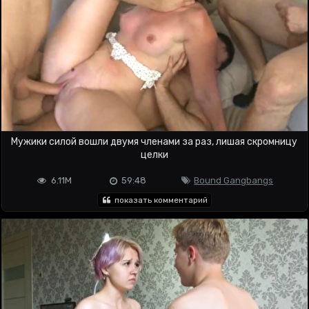
Мужики силой вошли двумя членами за раз, лишая скромницу
целки
6.11M
59:48
Bound Gangbangs
показать комментарий