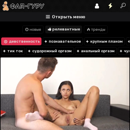
Открыть меню
релевантные
новые
тренды
девственность
познавательное
крупным планом
тик ток
судорожный оргазм
анальный оргазм
чу