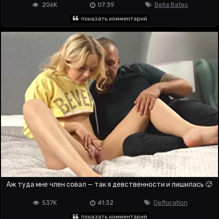
206K
07:39
Bella Bates
показать комментарий
Аж туда мне член совал — так я девственности и лишилась 🥵
537K
41:32
Defloration
показать комментарий