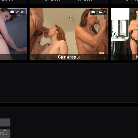
2188
1463
Свингеры
😏