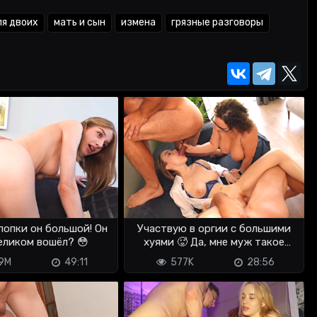
ля двоих
мать и сын
измена
грязные разговоры
попки он большой! Он
Участвую в оргии с большими
целиком вошёл? 😳
хуями 🥵 Да, мне муж такое
разрешает
39M
49:11
577K
28:56