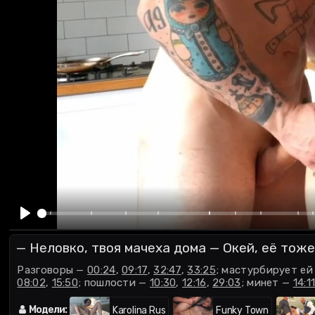
разговоры
мастурбирует ей
поцелуи
00:00
Play
— Неловко, твоя мачеха дома — Окей, её тож
Разговоры —
00:24
,
09:17
,
32:47
,
33:25
; мастурбирует е
08:02
,
15:50
; пошлости —
10:30
,
12:16
,
29:03
; минет —
14:1
28:16
; кончил на лицо —
32:10
; поцелуи со спермой —
33:
Модели:
Karolina Rus
Funky Town