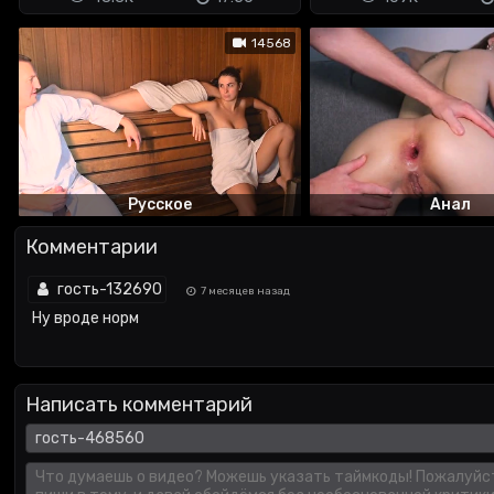
14568
Русское
Анал
Комментарии
гость-132690
7 месяцев назад
Ну вроде норм
Написать комментарий